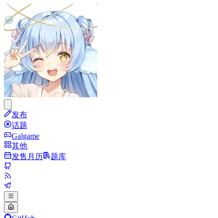
发布
话题
Galgame
其他
发售月历
题库