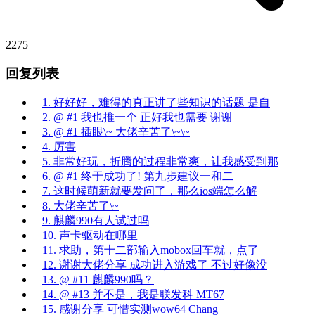
2275
回复列表
1. 好好好，难得的真正讲了些知识的话题 是自
2. @ #1 我也推一个 正好我也需要 谢谢
3. @ #1 插眼\~ 大佬辛苦了\~\~
4. 厉害
5. 非常好玩，折腾的过程非常爽，让我感受到那
6. @ #1 终于成功了! 第九步建议一和二
7. 这时候萌新就要发问了，那么ios端怎么解
8. 大佬辛苦了\~
9. 麒麟990有人试过吗
10. 声卡驱动在哪里
11. 求助，第十二部输入mobox回车就，点了
12. 谢谢大佬分享 成功进入游戏了 不过好像没
13. @ #11 麒麟990吗？
14. @ #13 并不是，我是联发科 MT67
15. 感谢分享 可惜实测wow64 Chang