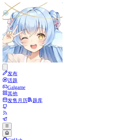
发布
话题
Galgame
其他
发售月历
题库