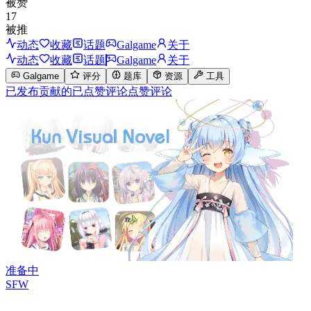
被赞
17
被推
动态
收藏
话题
Galgame
关于
动态
收藏
话题
Galgame
关于
Galgame
评分
题库
资源
工具
已发布
贡献的
已点赞
评论
点赞评论
准备中
SFW