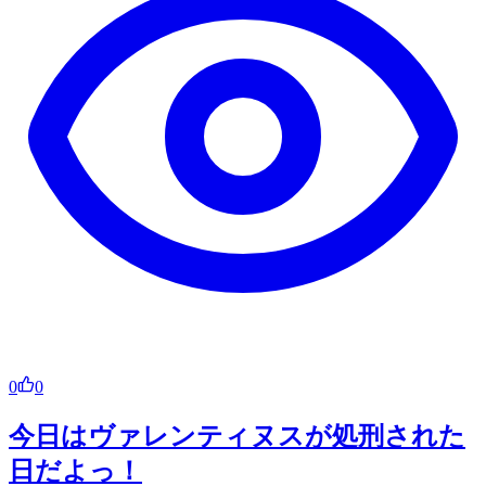
0
0
今日はヴァレンティヌスが処刑された
日だよっ！