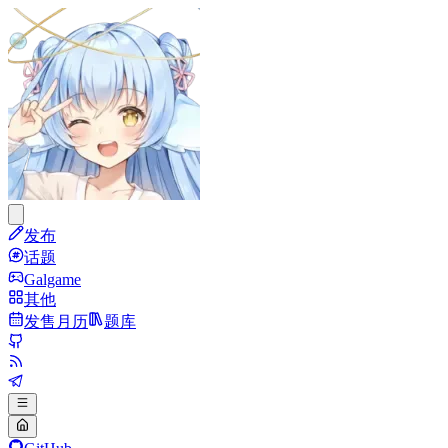
发布
话题
Galgame
其他
发售月历
题库