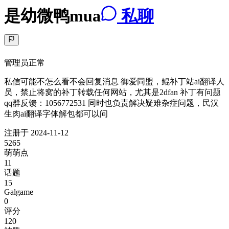
是幼微鸭mua
私聊
管理员
正常
私信可能不怎么看不会回复消息 御爱同盟，鲲补丁站ai翻译人
员，禁止将窝的补丁转载任何网站，尤其是2dfan 补丁有问题
qq群反馈：1056772531 同时也负责解决疑难杂症问题，民汉
生肉ai翻译字体解包都可以问
注册于
2024-11-12
5265
萌萌点
11
话题
15
Galgame
0
评分
120