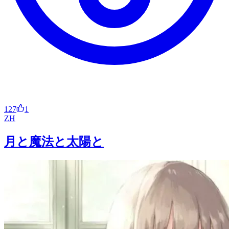
127
1
ZH
月と魔法と太陽と