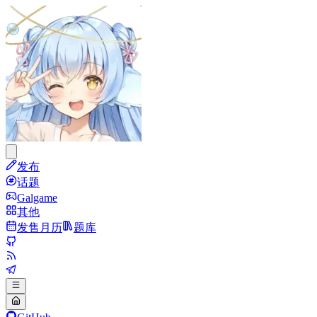
发布
话题
Galgame
其他
发售月历
题库