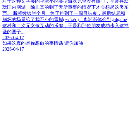
对于这种文字类的视觉小说类型游戏完全没有耐心，平常喜欢
玩国内网游，除非真的到了无所事事的情况下才会想起这类东
西。 断断续续半个月，终于推到了一周目结束，最后结局和
崩坏的场景给了我不小的震撼(っ´ω\c)，也渐渐体会到galgame
这种和二次元女孩互动的乐趣，于是和那位朋友成功步入这神
圣的圈子。
2026-04-17
如果这真的是你想做的事情话 请你加油
2026-04-17