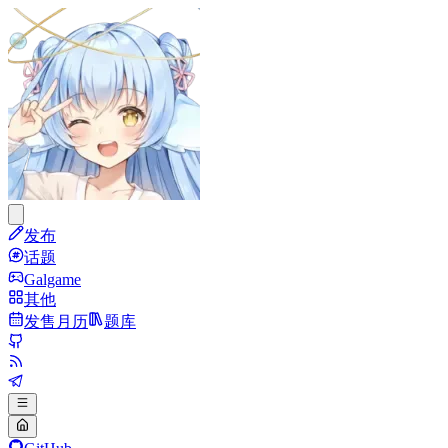
发布
话题
Galgame
其他
发售月历
题库