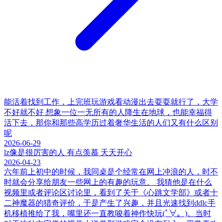
能活着找到工作，上完班玩游戏看动漫出去耍耍就行了，大学
不好就不好 想象一位一无所有的人降生在地球，也能幸福得
活下去，那你和那些高学历过着奢华生活的人们又有什么区别
呢
2026-06-29
lz像是很厉害的人 有点羡慕 天天开心
2026-04-23
六年前上初中的时候，我同桌是个经常在网上冲浪的人，时不
时就会分享给朋友一些网上的有趣的玩意。 我猜他是在什么
视频里或者评论区讨论里，看到了关于《心跳文学部》或者十
二神魔器的猎奇评价，于是产生了兴趣，并且光速找到ddlc手
机移植推给了我，嘴里还一直教唆着神作快玩(ﾟ∀。)。当时