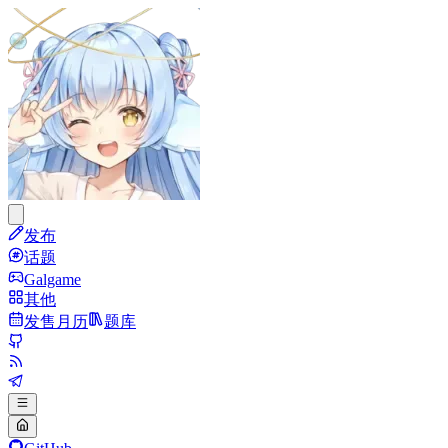
发布
话题
Galgame
其他
发售月历
题库