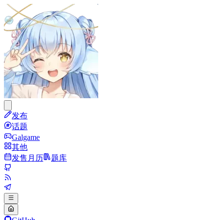
发布
话题
Galgame
其他
发售月历
题库