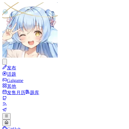
发布
话题
Galgame
其他
发售月历
题库