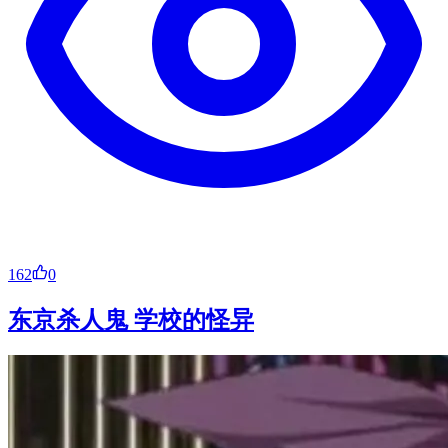
162
0
东京杀人鬼 学校的怪异