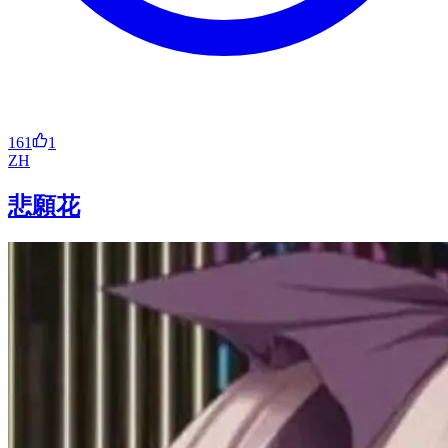
161
1
ZH
悲願花