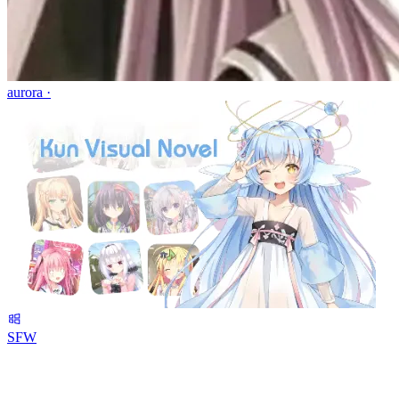
aurora ·
SFW