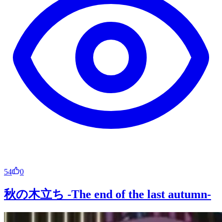
54
0
秋の木立ち -The end of the last autumn-