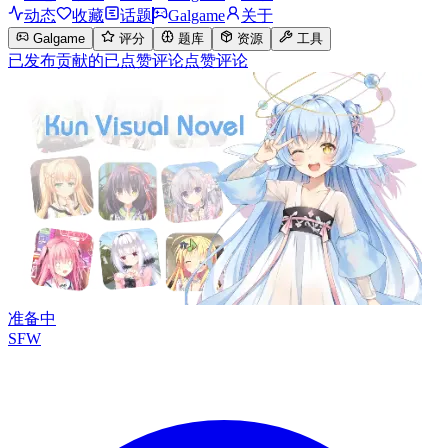
动态
收藏
话题
Galgame
关于
Galgame
评分
题库
资源
工具
已发布
贡献的
已点赞
评论
点赞评论
准备中
SFW