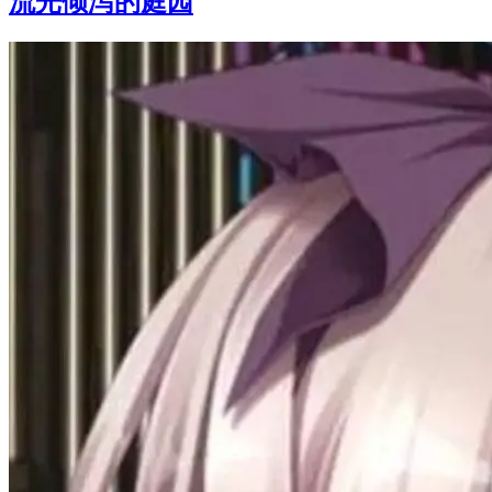
流光倾泻的庭园