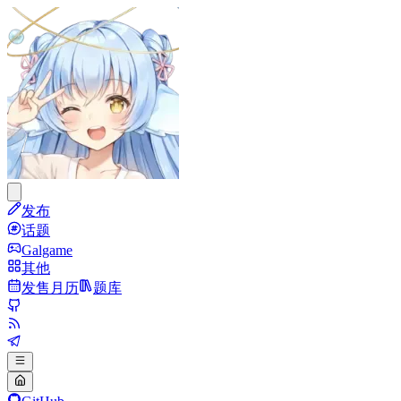
发布
话题
Galgame
其他
发售月历
题库