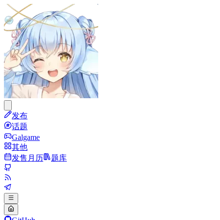
发布
话题
Galgame
其他
发售月历
题库