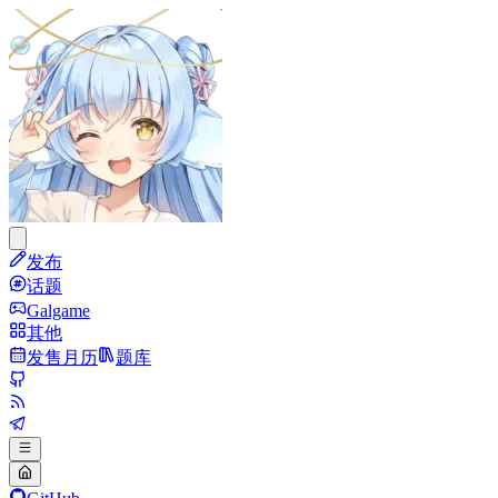
发布
话题
Galgame
其他
发售月历
题库