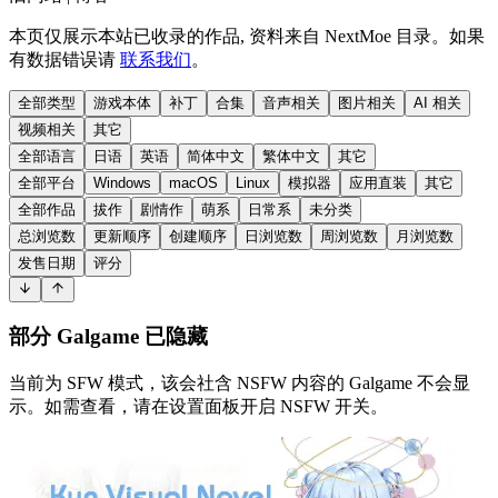
本页仅展示本站已收录的作品, 资料来自 NextMoe 目录。如果
有数据错误请
联系我们
。
全部类型
游戏本体
补丁
合集
音声相关
图片相关
AI 相关
视频相关
其它
全部语言
日语
英语
简体中文
繁体中文
其它
全部平台
Windows
macOS
Linux
模拟器
应用直装
其它
全部作品
拔作
剧情作
萌系
日常系
未分类
总浏览数
更新顺序
创建顺序
日浏览数
周浏览数
月浏览数
发售日期
评分
部分 Galgame 已隐藏
当前为 SFW 模式，该会社含 NSFW 内容的 Galgame 不会显
示。如需查看，请在设置面板开启 NSFW 开关。