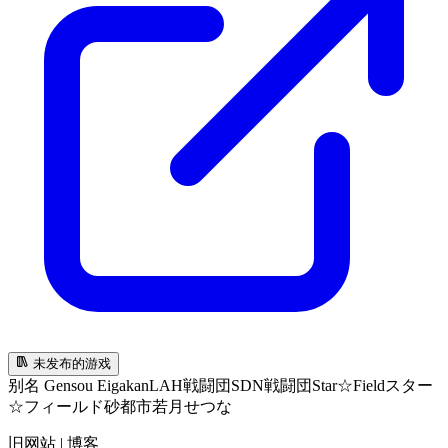
未发布的游戏
别名
Gensou Eigakan
LAH戦闘団
SDN戦闘団
Star☆Field
スター
☆フィールド
砂都市
若月せつな
旧网站 | 博客