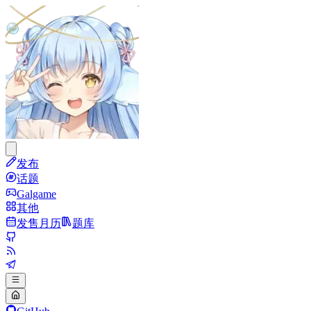
发布
话题
Galgame
其他
发售月历
题库