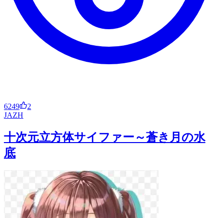
6249
2
JA
ZH
十次元立方体サイファー～蒼き月の水
底