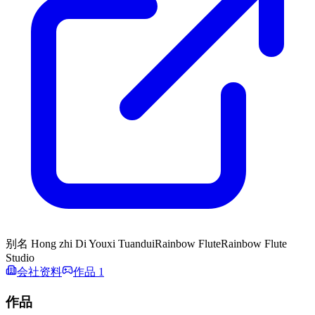
别名
Hong zhi Di Youxi Tuandui
Rainbow Flute
Rainbow Flute
Studio
会社资料
作品 1
作品