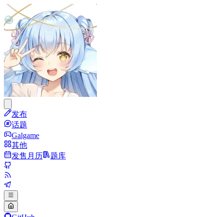
发布
话题
Galgame
其他
发售月历
题库