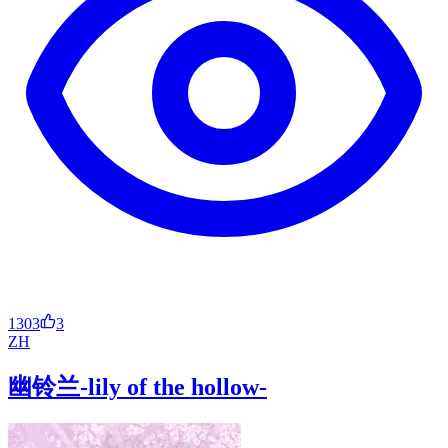
1303
3
ZH
幽铃兰-lily of the hollow-