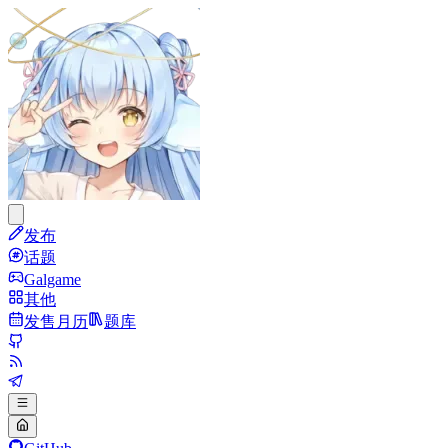
发布
话题
Galgame
其他
发售月历
题库