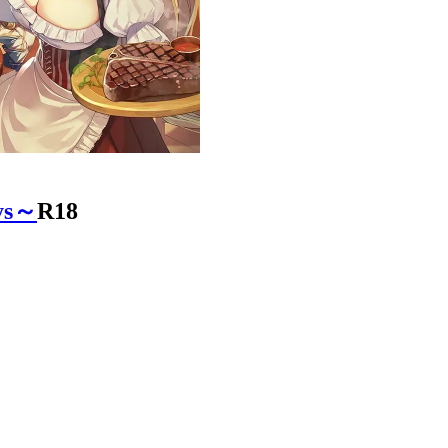
ys～
R18