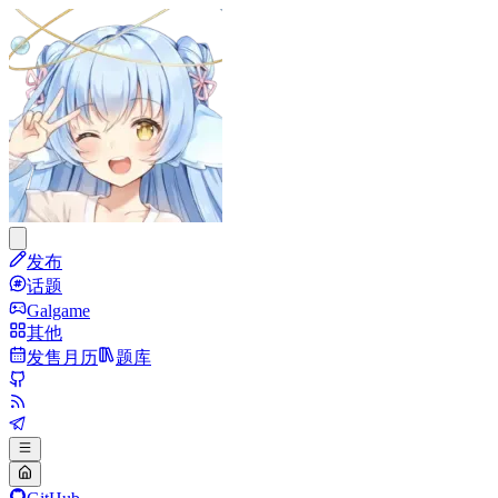
发布
话题
Galgame
其他
发售月历
题库