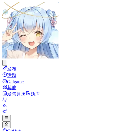
发布
话题
Galgame
其他
发售月历
题库