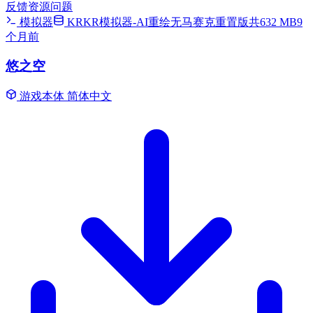
反馈资源问题
模拟器
KRKR模拟器-AI重绘无马赛克重置版共632 MB
9
个月前
悠之空
游戏本体
简体中文