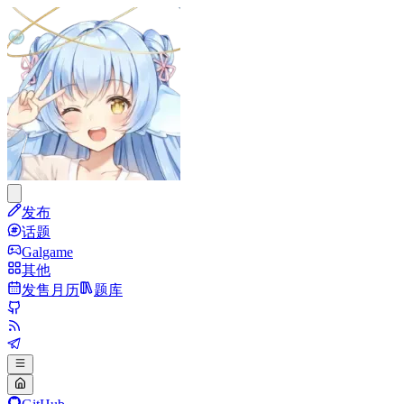
发布
话题
Galgame
其他
发售月历
题库