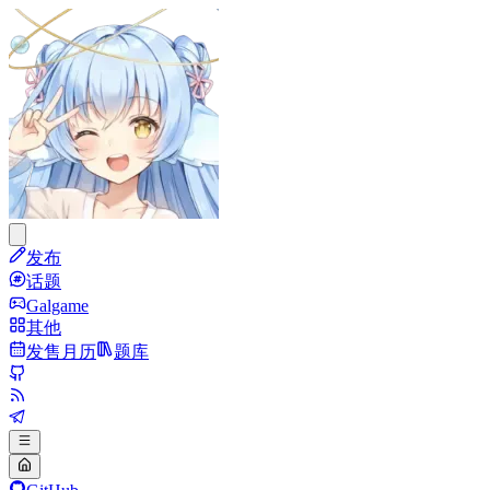
发布
话题
Galgame
其他
发售月历
题库