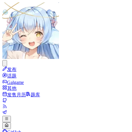
发布
话题
Galgame
其他
发售月历
题库