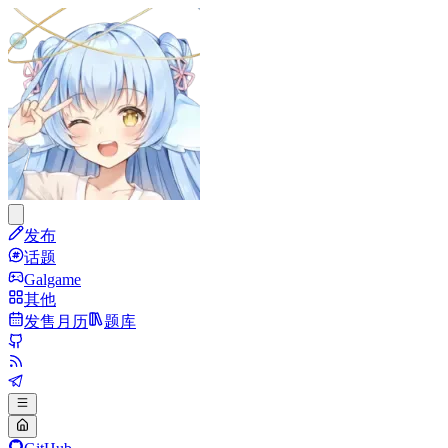
发布
话题
Galgame
其他
发售月历
题库