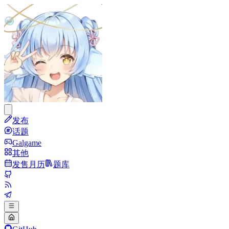
发布
话题
Galgame
其他
发售月历
题库