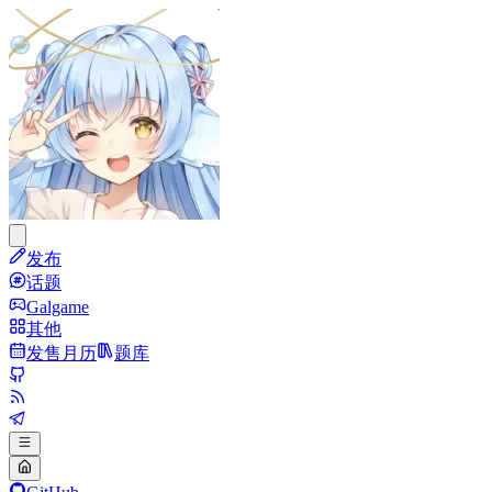
发布
话题
Galgame
其他
发售月历
题库