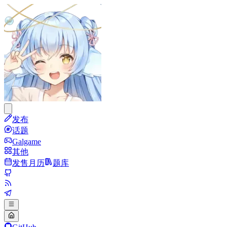
发布
话题
Galgame
其他
发售月历
题库