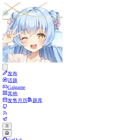
发布
话题
Galgame
其他
发售月历
题库