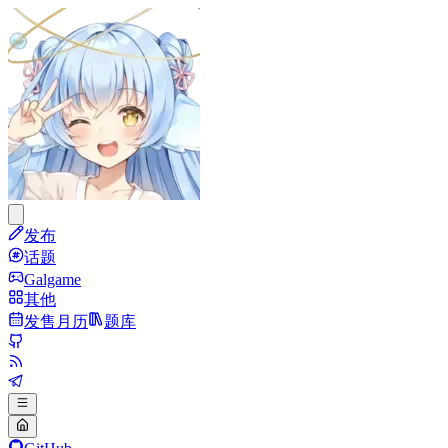
发布
话题
Galgame
其他
发售月历
题库