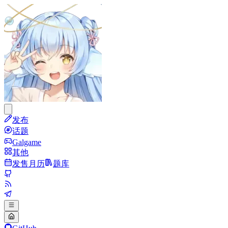
发布
话题
Galgame
其他
发售月历
题库