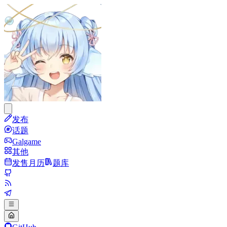
发布
话题
Galgame
其他
发售月历
题库