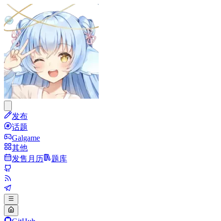
发布
话题
Galgame
其他
发售月历
题库