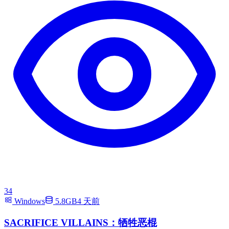
34
Windows
5.8GB
4 天前
SACRIFICE VILLAINS：牺牲恶棍