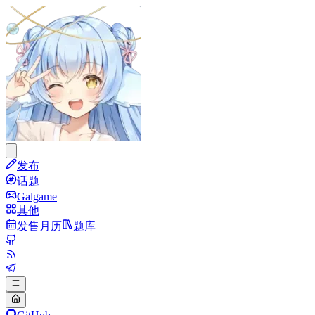
发布
话题
Galgame
其他
发售月历
题库