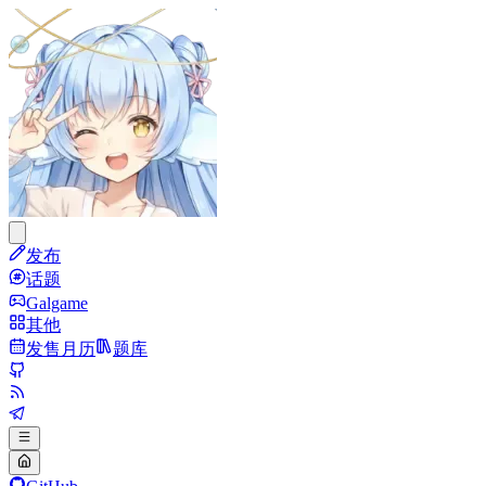
发布
话题
Galgame
其他
发售月历
题库