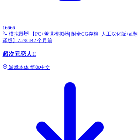
16666
模拟器
【PC+盖世模拟器| 附全CG存档+人工汉化版+ai翻
译版】7.29GB
2 个月前
超次元恋人!!
游戏本体
简体中文