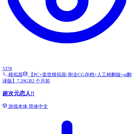
5378
模拟器
【PC+盖世模拟器| 附全CG存档+人工精翻版+ai翻
译版】7.29GB
2 个月前
超次元恋人!!
游戏本体
简体中文