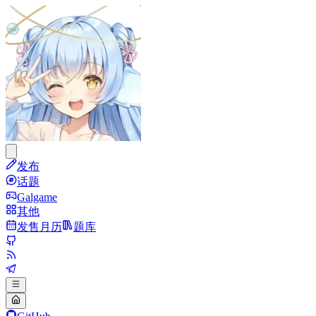
发布
话题
Galgame
其他
发售月历
题库