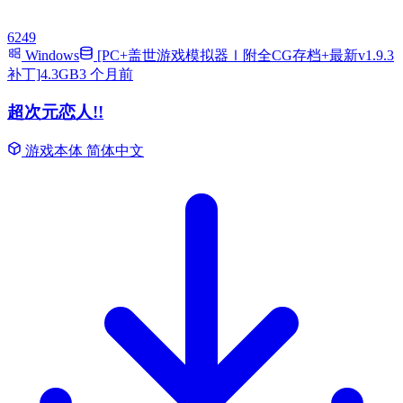
6249
Windows
[PC+盖世游戏模拟器Ⅰ附全CG存档+最新v1.9.3
补丁]4.3GB
3 个月前
超次元恋人!!
游戏本体
简体中文