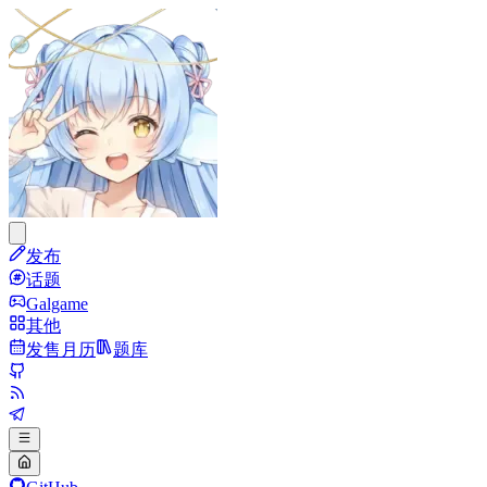
发布
话题
Galgame
其他
发售月历
题库