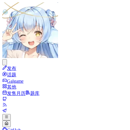
发布
话题
Galgame
其他
发售月历
题库