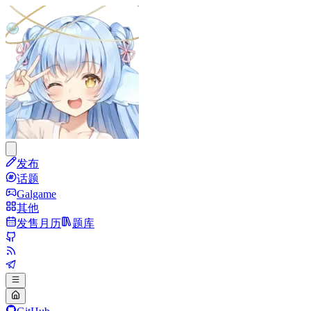
发布
话题
Galgame
其他
发售月历
题库