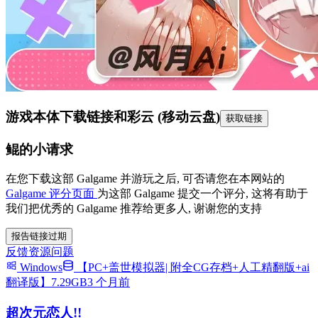
游戏本体下载链接
和彩云 (移动云盘)
获取链接
鲲的小请求
在您下载这部 Galgame 并游玩之后, 可否请您在本网站的
Galgame 评分页面
为这部 Galgame 提交一个评分, 这将有助于
我们把优秀的 Galgame 推荐给更多人, 谢谢您的支持
报告链接过期
反馈资源问题
Windows
【PC+盖世模拟器| 附全CG存档+人工精翻版+ai
翻译版】7.29GB
3 个月前
超次元恋人!!