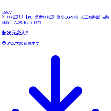
16677
模拟器
【PC+盖世模拟器| 附全CG存档+人工精翻版+ai翻
译版】7.29GB
2 个月前
超次元恋人!!
游戏本体
简体中文