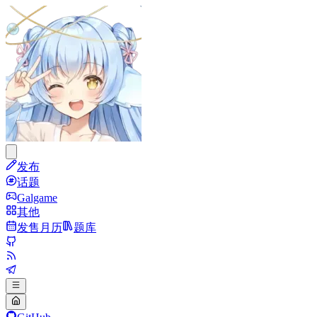
发布
话题
Galgame
其他
发售月历
题库