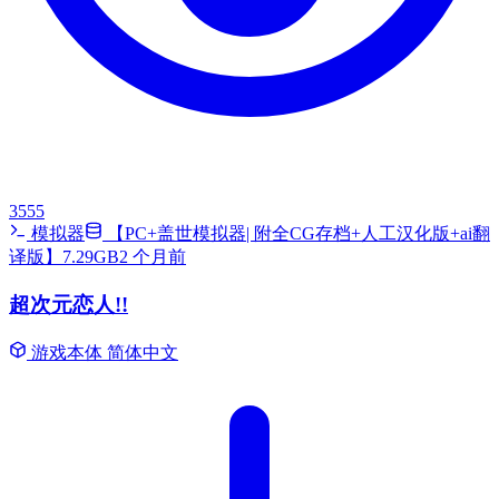
3555
模拟器
【PC+盖世模拟器| 附全CG存档+人工汉化版+ai翻
译版】7.29GB
2 个月前
超次元恋人!!
游戏本体
简体中文