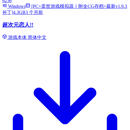
6256
Windows
[PC+盖世游戏模拟器Ⅰ附全CG存档+最新v1.9.3
补丁]4.3GB
3 个月前
超次元恋人!!
游戏本体
简体中文