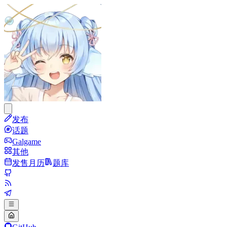
发布
话题
Galgame
其他
发售月历
题库