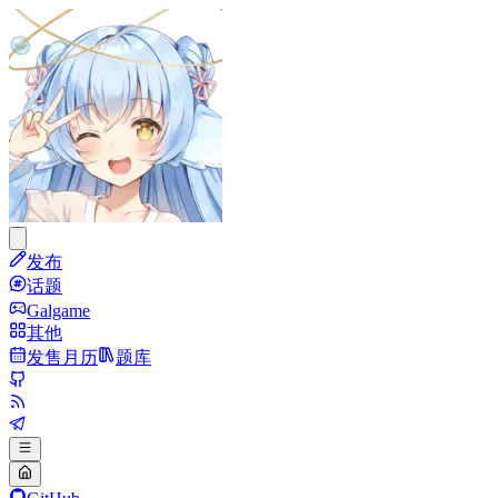
发布
话题
Galgame
其他
发售月历
题库