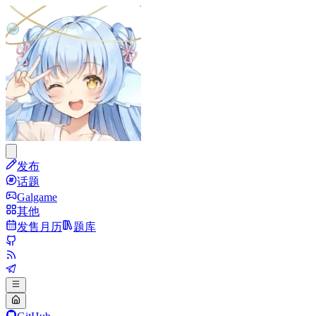
发布
话题
Galgame
其他
发售月历
题库