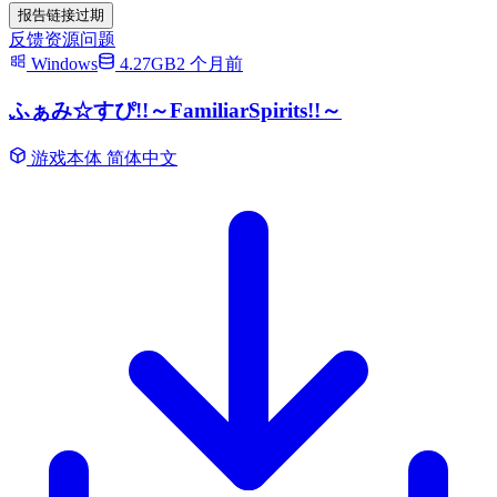
报告链接过期
反馈资源问题
Windows
4.27GB
2 个月前
ふぁみ☆すぴ!!～FamiliarSpirits!!～
游戏本体
简体中文