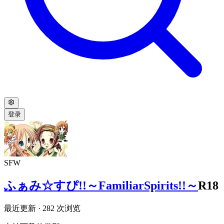
登录
SFW
ふぁみ☆すぴ!!～FamiliarSpirits!!～
R18
最近更新
· 282 次浏览