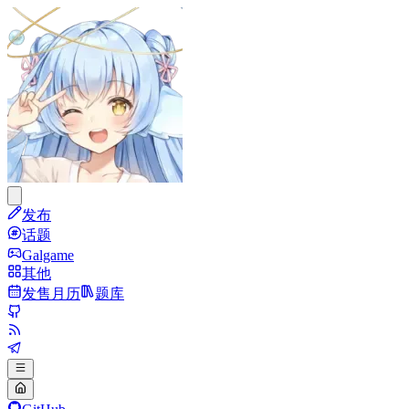
发布
话题
Galgame
其他
发售月历
题库