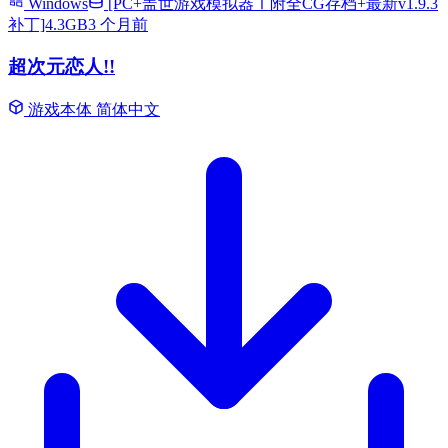
Windows
[PC+盖世游戏模拟器Ⅰ附全CG存档+最新v1.9.3
补丁]4.3GB
3 个月前
超次元恋人!!
游戏本体
简体中文