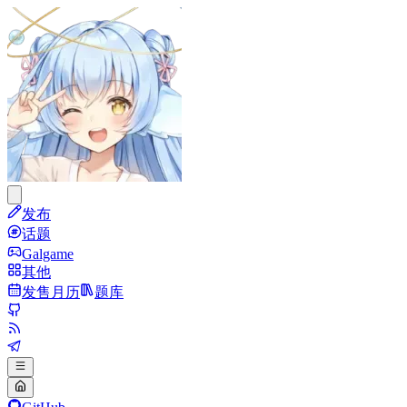
发布
话题
Galgame
其他
发售月历
题库