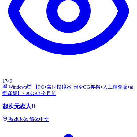
1749
Windows
【PC+盖世模拟器| 附全CG存档+人工精翻版+ai
翻译版】7.29GB
2 个月前
超次元恋人!!
游戏本体
简体中文