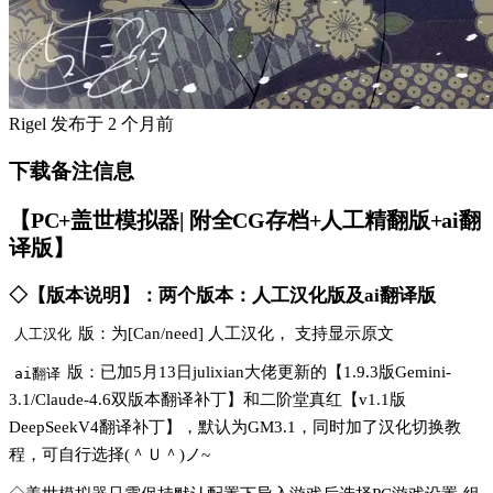
Rigel
发布于
2 个月前
下载备注信息
【PC+盖世模拟器| 附全CG存档+人工精翻版+ai翻
译版】
◇【版本说明】：两个版本：人工汉化版及ai翻译版
版：为[Can/need] 人工汉化， 支持显示原文
人工汉化
版：已加5月13日julixian大佬更新的【1.9.3版Gemini-
ai翻译
3.1/Claude-4.6双版本翻译补丁】和二阶堂真红【v1.1版
DeepSeekV4翻译补丁】，默认为GM3.1，同时加了汉化切换教
程，可自行选择(＾Ｕ＾)ノ~