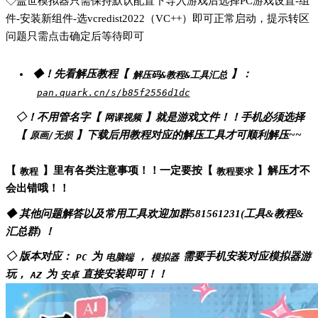
◇盖世模拟器只需保持默认配置下导入游戏后选择PC游戏设置-组
件-安装新组件-选vcredist2022（VC++）即可正常启动，提示转区
问题只需点击确定后等待即可
◆！先看解压教程【
】：
解压码&教程&工具汇总
pan.quark.cn/s/b85f2556d1dc
◇！不用管名字【
】就是游戏文件！！手机必须选择
网课视频
【
】下载后用教程对应的解压工具才可顺利解压~~
原画/无损
【
】里有各类注意事项！！一定要按【
】解压才不
教程
教程要求
会出错哦！！
◆ 其他问题解答以及常用工具欢迎加群581561231(工具&教程&
汇总群) ！
◇ 版本对应：
为
，
需要手机安装对应模拟器游
PC
电脑端
模拟器
玩，
为
直接安装即可！！
AZ
安卓