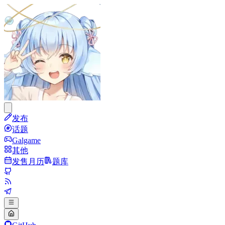
发布
话题
Galgame
其他
发售月历
题库