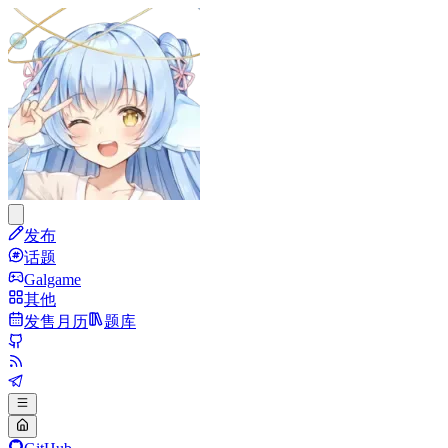
发布
话题
Galgame
其他
发售月历
题库