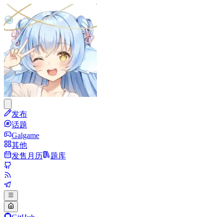
发布
话题
Galgame
其他
发售月历
题库