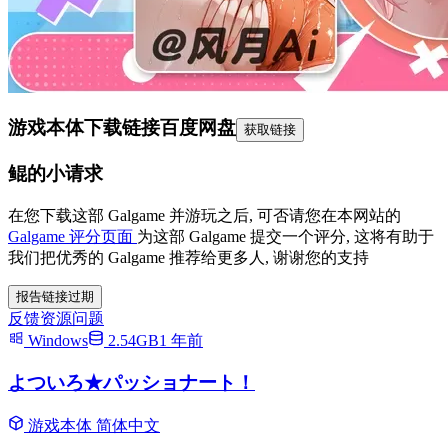
游戏本体下载链接
百度网盘
获取链接
鲲的小请求
在您下载这部 Galgame 并游玩之后, 可否请您在本网站的
Galgame 评分页面
为这部 Galgame 提交一个评分, 这将有助于
我们把优秀的 Galgame 推荐给更多人, 谢谢您的支持
报告链接过期
反馈资源问题
Windows
2.54GB
1 年前
よついろ★パッショナート！
游戏本体
简体中文