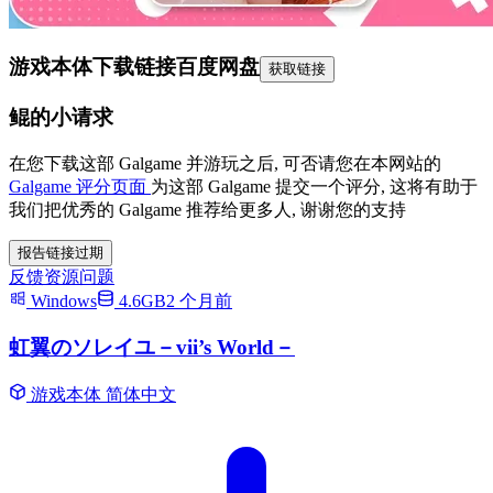
游戏本体下载链接
百度网盘
获取链接
鲲的小请求
在您下载这部 Galgame 并游玩之后, 可否请您在本网站的
Galgame 评分页面
为这部 Galgame 提交一个评分, 这将有助于
我们把优秀的 Galgame 推荐给更多人, 谢谢您的支持
报告链接过期
反馈资源问题
Windows
4.6GB
2 个月前
虹翼のソレイユ－vii’s World－
游戏本体
简体中文