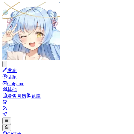
发布
话题
Galgame
其他
发售月历
题库