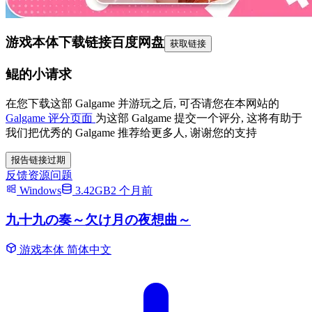
游戏本体下载链接
百度网盘
获取链接
鲲的小请求
在您下载这部 Galgame 并游玩之后, 可否请您在本网站的
Galgame 评分页面
为这部 Galgame 提交一个评分, 这将有助于
我们把优秀的 Galgame 推荐给更多人, 谢谢您的支持
报告链接过期
反馈资源问题
Windows
3.42GB
2 个月前
九十九の奏～欠け月の夜想曲～
游戏本体
简体中文