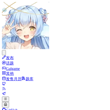
发布
话题
Galgame
其他
发售月历
题库