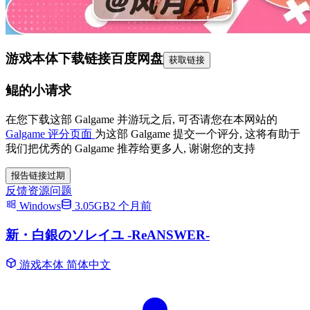
游戏本体下载链接
百度网盘
获取链接
鲲的小请求
在您下载这部 Galgame 并游玩之后, 可否请您在本网站的
Galgame 评分页面
为这部 Galgame 提交一个评分, 这将有助于
我们把优秀的 Galgame 推荐给更多人, 谢谢您的支持
报告链接过期
反馈资源问题
Windows
3.05GB
2 个月前
新・白銀のソレイユ -ReANSWER-
游戏本体
简体中文