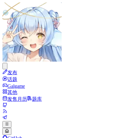
发布
话题
Galgame
其他
发售月历
题库