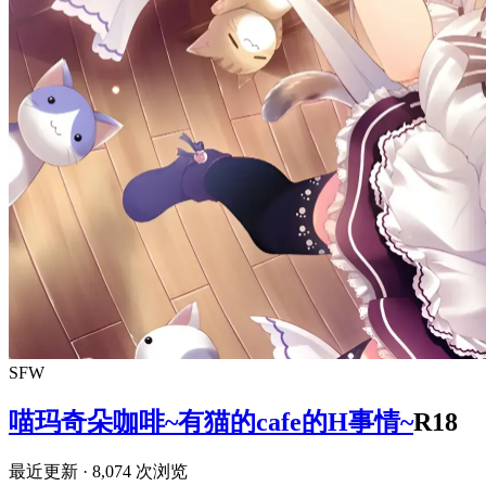
SFW
喵玛奇朵咖啡~有猫的cafe的H事情~
R18
最近更新
· 8,074 次浏览