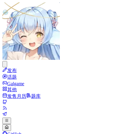
发布
话题
Galgame
其他
发售月历
题库