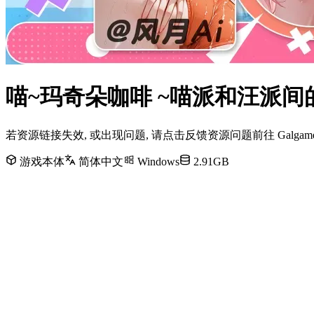
喵~玛奇朵咖啡 ~喵派和汪派间的
若资源链接失效, 或出现问题, 请点击反馈资源问题前往 Galg
游戏本体
简体中文
Windows
2.91GB