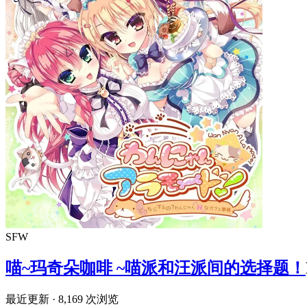
SFW
喵~玛奇朵咖啡 ~喵派和汪派间的选择题！
最近更新
· 8,169 次浏览