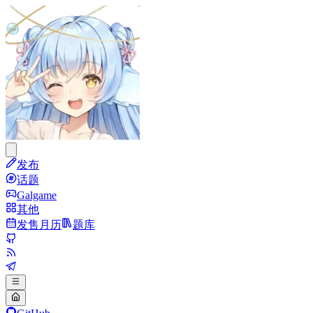
发布
话题
Galgame
其他
发售月历
题库