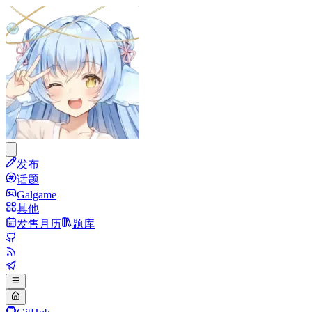
发布
话题
Galgame
其他
发售月历
题库