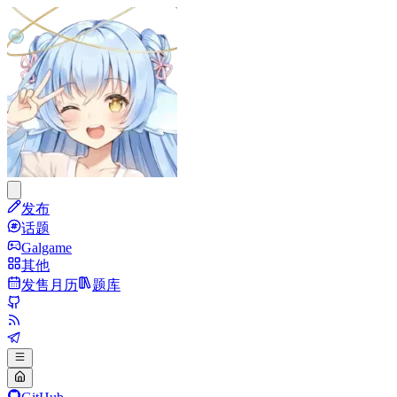
发布
话题
Galgame
其他
发售月历
题库