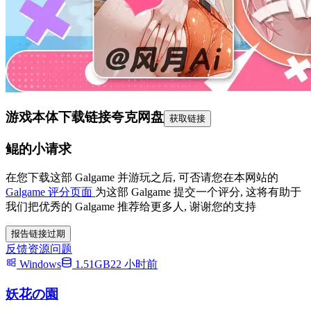
游戏本体下载链接
夸克网盘
获取链接
鲲的小请求
在您下载这部 Galgame 并游玩之后, 可否请您在本网站的
Galgame 评分页面
为这部 Galgame 提交一个评分, 这将有助于
我们把优秀的 Galgame 推荐给更多人, 谢谢您的支持
报告链接过期
反馈资源问题
Windows
1.51GB
22 小时前
妖花の園